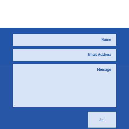
أرسِل